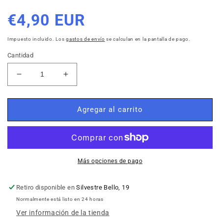
Precio
€4,90 EUR
habitual
Impuesto incluido. Los
gastos de envío
se calculan en la pantalla de pago.
Cantidad
Reducir
Aumentar
cantidad
cantidad
para
para
Rolla
Rolla
Agregar al carrito
Belta
Belta
Sandía
Sandía
Más opciones de pago
Retiro disponible en
Silvestre Bello, 19
Normalmente está listo en 24 horas
Ver información de la tienda