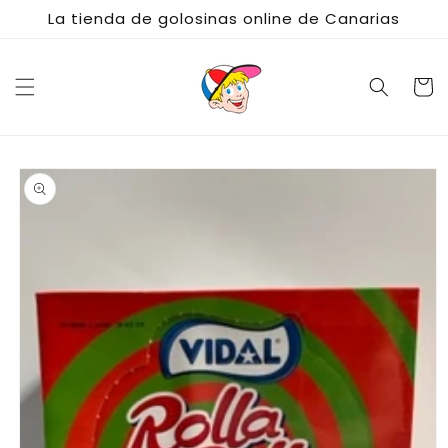
Ir
La tienda de golosinas online de Canarias
directamente
al contenido
Carrito
Ir
directamente
a la
información
del producto