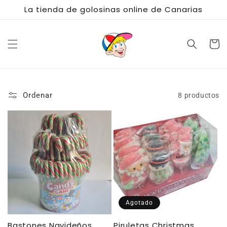
Ir
La tienda de golosinas online de Canarias
directamente
al contenido
Carrito
Ordenar
8 productos
Agotado
Bastones Navideños
Piruletas Christmas