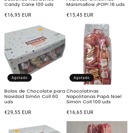
Candy Cane 100 uds
Marsmallow ¡POP! 16 uds
Precio
€16,95 EUR
Precio
€15,45 EUR
habitual
habitual
Agotado
Agotado
Bolas de Chocolate para
Chocolatinas
Navidad Simón Coll 60
Napolitanas Papá Noel
uds
Simón Coll 100 uds
Precio
€29,55 EUR
Precio
€16,65 EUR
habitual
habitual