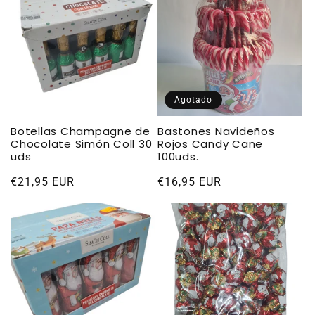
Agotado
Botellas Champagne de
Bastones Navideños
Chocolate Simón Coll 30
Rojos Candy Cane
uds
100uds.
Precio
€21,95 EUR
Precio
€16,95 EUR
habitual
habitual