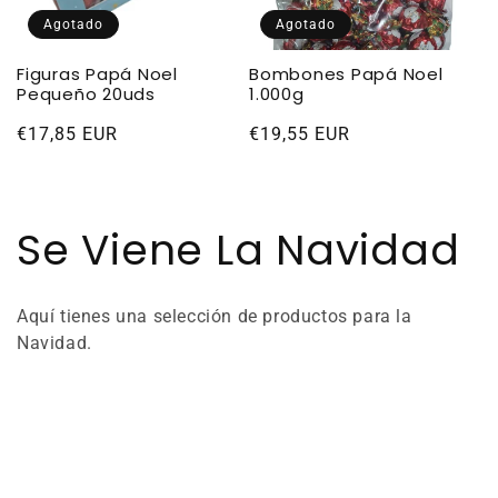
Agotado
Agotado
Figuras Papá Noel
Bombones Papá Noel
Pequeño 20uds
1.000g
Precio
€17,85 EUR
Precio
€19,55 EUR
habitual
habitual
C
Se Viene La Navidad
o
Aquí tienes una selección de productos para la
l
Navidad.
e
c