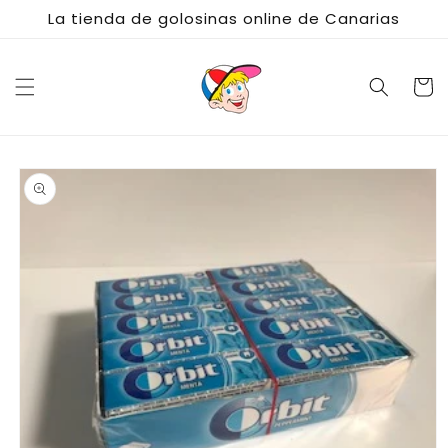
Ir
La tienda de golosinas online de Canarias
directamente
al contenido
Carrito
Ir
directamente
a la
información
del producto