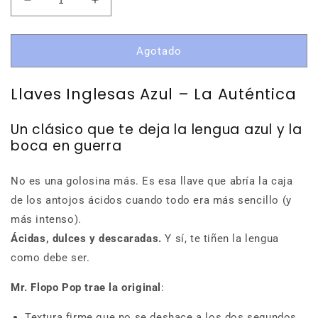
Reducir
Aumentar
cantidad
cantidad
para
para
Llaves
Llaves
Agotado
Inglesas
Inglesas
Azul
Azul
Llaves Inglesas Azul – La Auténtica
Pintalenguas
Pintalenguas
290
290
uds
uds
Un clásico que te deja la lengua azul y la
boca en guerra
No es una golosina más. Es esa llave que abría la caja
de los antojos ácidos cuando todo era más sencillo (y
más intenso).
Ácidas, dulces y descaradas.
Y sí, te tiñen la lengua
como debe ser.
Mr. Flopo Pop trae la original
:
Textura firme que no se deshace a los dos segundos