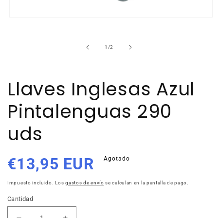
Abrir
elemento
multimedia
1
de
1
/
2
en
una
ventana
modal
Llaves Inglesas Azul
Pintalenguas 290
uds
Precio
€13,95 EUR
Agotado
habitual
Impuesto incluido. Los
gastos de envío
se calculan en la pantalla de pago.
Cantidad