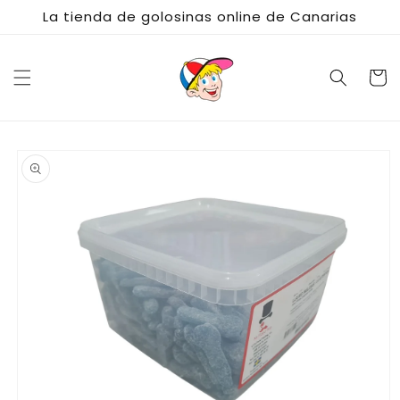
Ir
La tienda de golosinas online de Canarias
directamente
al contenido
Carrito
Ir
directamente
a la
información
del producto