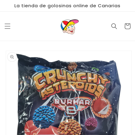
Ir
La tienda de golosinas online de Canarias
directamente
al contenido
Carrito
Ir
directamente
a la
información
del producto