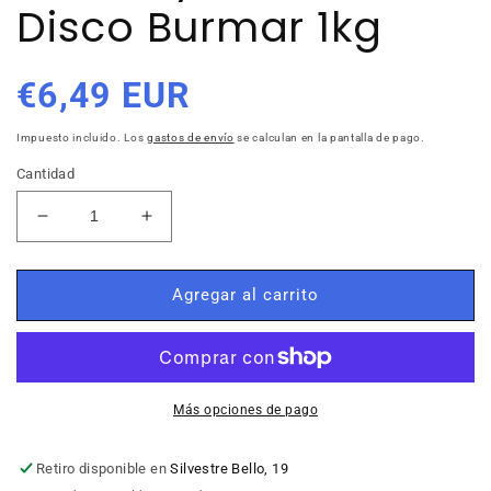
Disco Burmar 1kg
Precio
€6,49 EUR
habitual
Impuesto incluido. Los
gastos de envío
se calculan en la pantalla de pago.
Cantidad
Reducir
Aumentar
cantidad
cantidad
para
para
Crunchy
Crunchy
Agregar al carrito
Asteroides
Asteroides
Disco
Disco
Burmar
Burmar
1kg
1kg
Más opciones de pago
Retiro disponible en
Silvestre Bello, 19