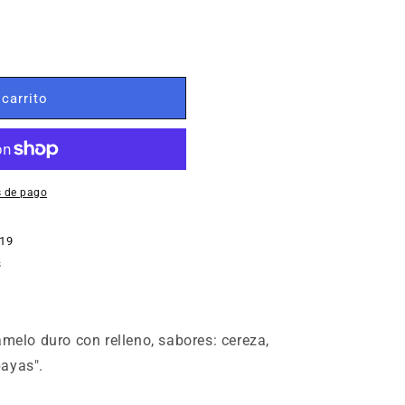
 carrito
 de pago
 19
s
amelo duro con relleno, sabores: cereza,
ayas".