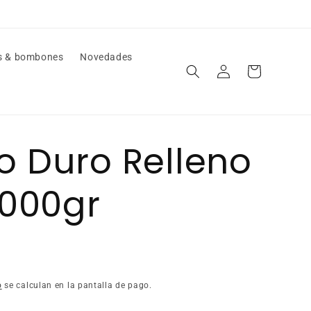
s & bombones
Novedades
Iniciar
Carrito
sesión
 Duro Relleno
.000gr
o
se calculan en la pantalla de pago.