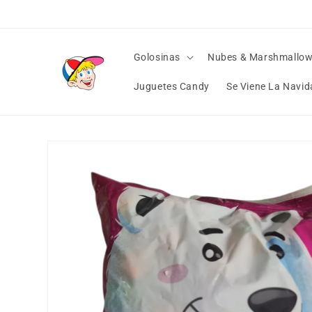
Ir
directamente
al contenido
Golosinas
Nubes & Marshmallo
Juguetes Candy
Se Viene La Navid
Ir
directamente
a la
información
del producto