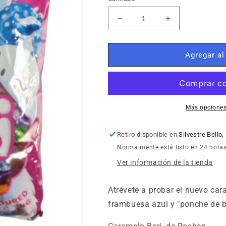
Reducir
Aumentar
cantidad
cantidad
para
para
Caramelo
Caramelo
Agregar al
Duro
Duro
Relleno
Relleno
Roshen
Roshen
1.000gr
1.000gr
Más opciones
Retiro disponible en
Silvestre Bello,
Normalmente está listo en 24 hora
Ver información de la tienda
Atrévete a probar el nuevo car
frambuesa azul y "ponche de b