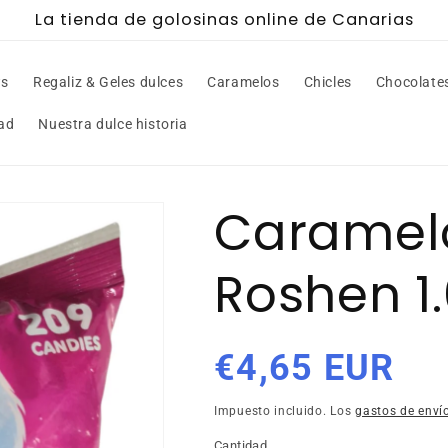
La tienda de golosinas online de Canarias
ws
Regaliz & Geles dulces
Caramelos
Chicles
Chocolate
ad
Nuestra dulce historia
Caramelo
Roshen 1
Precio
€4,65 EUR
habitual
Impuesto incluido. Los
gastos de enví
Cantidad