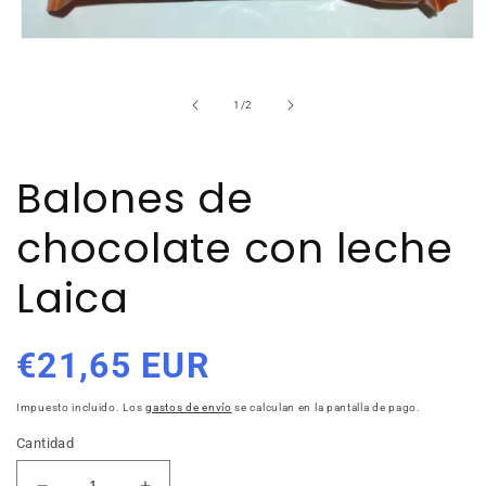
Abrir
elemento
multimedia
1
de
1
/
2
en
una
ventana
modal
Balones de
chocolate con leche
Laica
Precio
€21,65 EUR
habitual
Impuesto incluido. Los
gastos de envío
se calculan en la pantalla de pago.
Cantidad