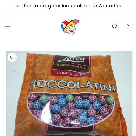
Ir
La tienda de golosinas online de Canarias
directamente
al contenido
Carrito
Ir
directamente
a la
información
del producto