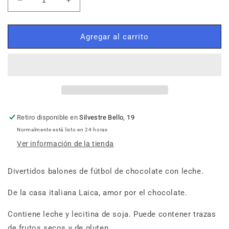
Reducir
Aumentar
cantidad
cantidad
para
para
Balones
Balones
Agregar al carrito
de
de
chocolate
chocolate
con
con
leche
leche
Laica
Laica
Retiro disponible en
Silvestre Bello, 19
Normalmente está listo en 24 horas
Ver información de la tienda
Divertidos balones de fútbol de chocolate con leche.
De la casa italiana Laica, amor por el chocolate.
Contiene leche y lecitina de soja. Puede contener trazas
de frutos secos y de gluten.